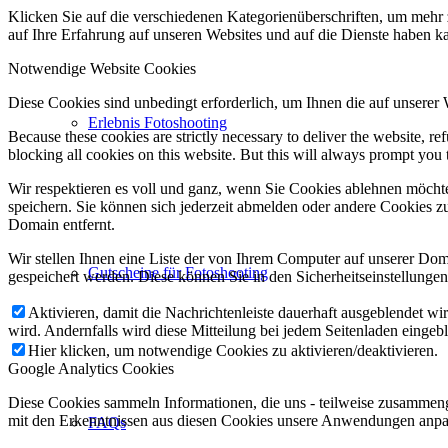
Klicken Sie auf die verschiedenen Kategorienüberschriften, um mehr 
auf Ihre Erfahrung auf unseren Websites und auf die Dienste haben k
Notwendige Website Cookies
Diese Cookies sind unbedingt erforderlich, um Ihnen die auf unserer
Erlebnis Fotoshooting
Because these cookies are strictly necessary to deliver the website, 
blocking all cookies on this website. But this will always prompt you t
Wir respektieren es voll und ganz, wenn Sie Cookies ablehnen möchte
speichern. Sie können sich jederzeit abmelden oder andere Cookies z
Domain entfernt.
Wir stellen Ihnen eine Liste der von Ihrem Computer auf unserer D
Gutscheine für Fotoshooting
gespeichert werden. Diese können Sie in den Sicherheitseinstellunge
Aktivieren, damit die Nachrichtenleiste dauerhaft ausgeblendet w
wird. Andernfalls wird diese Mitteilung bei jedem Seitenladen eingeb
Hier klicken, um notwendige Cookies zu aktivieren/deaktivieren.
Google Analytics Cookies
Diese Cookies sammeln Informationen, die uns - teilweise zusammeng
mit den Erkenntnissen aus diesen Cookies unsere Anwendungen anpas
FAQs