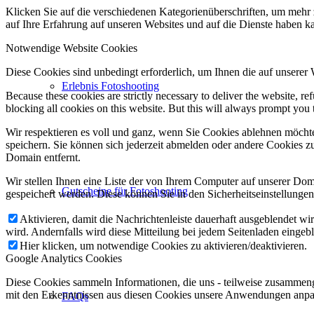
Klicken Sie auf die verschiedenen Kategorienüberschriften, um mehr 
auf Ihre Erfahrung auf unseren Websites und auf die Dienste haben k
Notwendige Website Cookies
Diese Cookies sind unbedingt erforderlich, um Ihnen die auf unserer
Erlebnis Fotoshooting
Because these cookies are strictly necessary to deliver the website, 
blocking all cookies on this website. But this will always prompt you t
Wir respektieren es voll und ganz, wenn Sie Cookies ablehnen möchte
speichern. Sie können sich jederzeit abmelden oder andere Cookies z
Domain entfernt.
Wir stellen Ihnen eine Liste der von Ihrem Computer auf unserer D
Gutscheine für Fotoshooting
gespeichert werden. Diese können Sie in den Sicherheitseinstellunge
Aktivieren, damit die Nachrichtenleiste dauerhaft ausgeblendet w
wird. Andernfalls wird diese Mitteilung bei jedem Seitenladen eingeb
Hier klicken, um notwendige Cookies zu aktivieren/deaktivieren.
Google Analytics Cookies
Diese Cookies sammeln Informationen, die uns - teilweise zusammeng
mit den Erkenntnissen aus diesen Cookies unsere Anwendungen anpas
FAQs